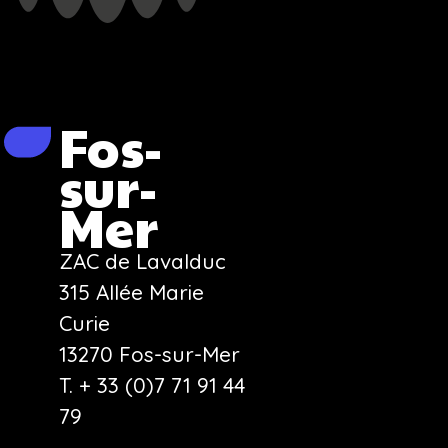
Fos-
sur-
Mer
ZAC de Lavalduc
315 Allée Marie
Curie
13270 Fos-sur-Mer
T. + 33 (0)7 71 91 44
79