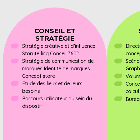
CONSEIL ET
STRATÉGIE
Stratégie créative et d’influence
Direct
Storytelling Conseil 360°
conce
Stratégie de communication de
Scéno
marques Identité de marques
Graph
Concept store
Volum
Étude des lieux et de leurs
Conce
besoins
calcul
Parcours utilisateur au sein du
Burea
dispostif