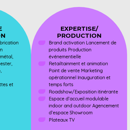
E
EXPERTISE/
ON
PRODUCTION
abrication
Brand activation Lancement de
on
produits Production
 métal,
événementielle
yester,
Retailtainment et animation
,
Point de vente Marketing
opérationnel Inauguration et
tes et
temps forts
Roadshow/Exposition itinérante
Espace d’accueil modulable
indoor and outdoor Agencement
d’espace Showroom
Plateaux TV