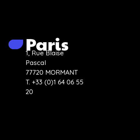
Paris
1, Rue Blaise
Pascal
77720 MORMANT
T. +33 (0)1 64 06 55
20