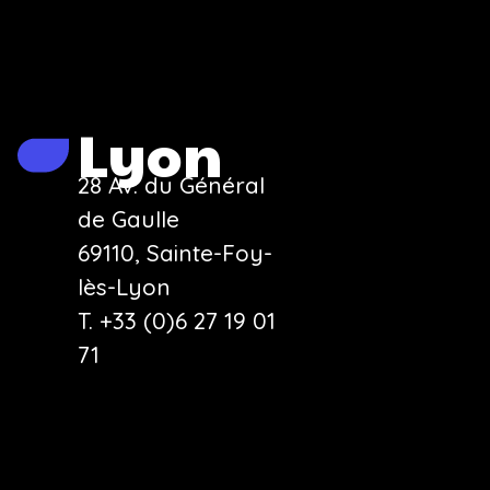
Lyon
28 Av. du Général
de Gaulle
69110, Sainte-Foy-
lès-Lyon
T. +33 (0)6 27 19 01
71