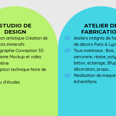
STUDIO DE
ATELIER D
DESIGN
FABRICATI
ion artistique Création de
Ateliers intégrés de f
pts immersifs
de décors Paris & Ly
graphie Conception 3D
Tous matériaux : Bois,
isme Mockup et vidéo
serrurerie, résine, pol
béton, éclairage, Bfup
étrie
décoration, props...
ption technique Note de
Réalisation de maquet
échantillons
u d’études