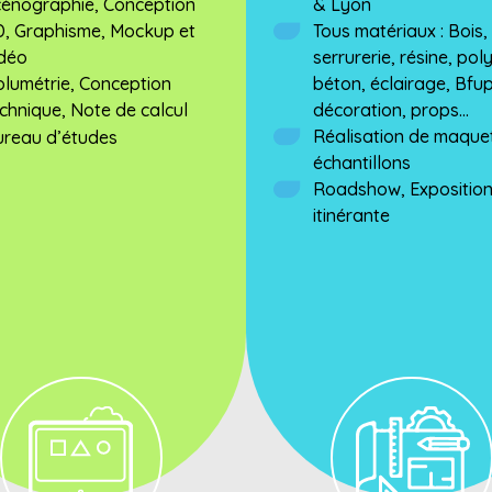
cénographie, Conception
& Lyon
D, Graphisme, Mockup et
Tous matériaux : Bois,
idéo
serrurerie, résine, pol
lumétrie, Conception
béton, éclairage, Bfup
chnique, Note de calcul
décoration, props...
Réalisation de maquet
ureau d’études
échantillons
Roadshow, Expositio
itinérante