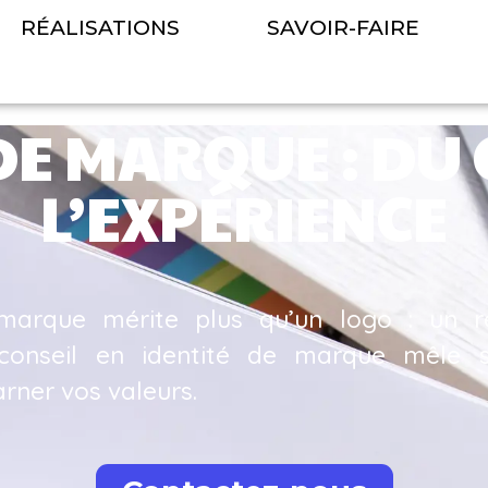
RÉALISATIONS
SAVOIR-FAIRE
DE MARQUE : DU
L’EXPÉRIENCE
marque mérite plus qu’un logo : un r
conseil en identité de marque mêle s
arner vos valeurs.