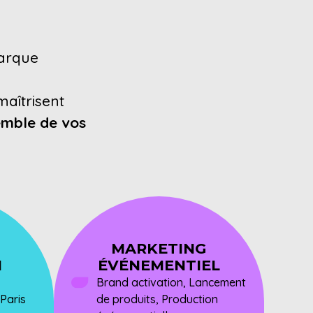
marque
maîtrisent
emble de vos
MARKETING
N
ÉVÉNEMENTIEL
Brand activation, Lancement
 Paris
de produits, Production