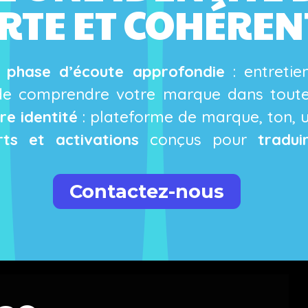
RTE ET COHÉREN
e
phase d’écoute approfondie
: entretie
e comprendre votre marque dans toutes
re identité
: plateforme de marque, ton, un
ts et activations
conçus pour
tradui
Contactez-nous