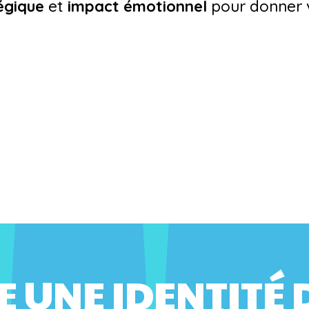
égique
et
impact émotionnel
pour donner v
E UNE IDENTITÉ