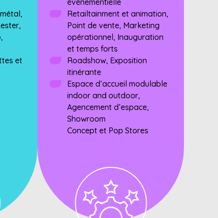
événementielle
 métal,
Retailtainment et animation,
yester,
Point de vente, Marketing
,
opérationnel, Inauguration
et temps forts
tes et
Roadshow, Exposition
itinérante
n
Espace d’accueil modulable
indoor and outdoor,
Agencement d’espace,
Showroom
Concept et Pop Stores