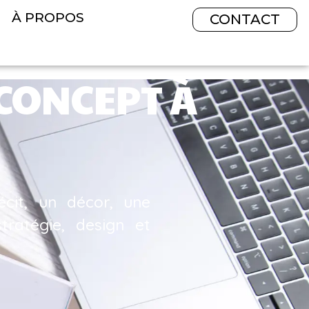
À PROPOS
CONTACT
 CONCEPT À
écit, un décor, une
tratégie, design et