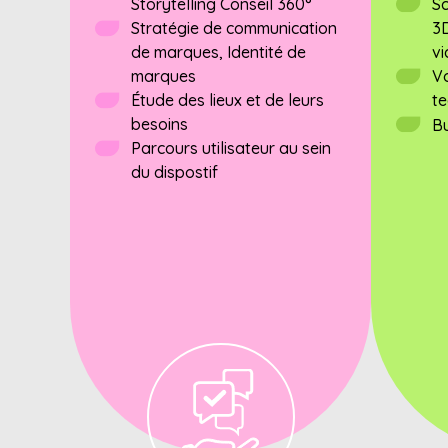
Storytelling Conseil 360°
S
Stratégie de communication
3
de marques, Identité de
v
marques
Vo
Étude des lieux et de leurs
te
besoins
B
Parcours utilisateur au sein
du dispostif