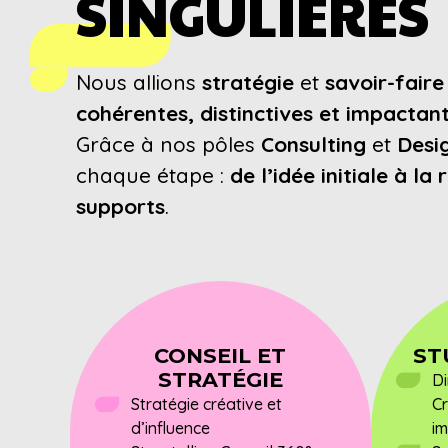
SINGULIÈRES
Nous allions
stratégie
et
savoir-faire
cohérentes, distinctives et impactan
Grâce à nos pôles
Consulting
et
Desi
chaque étape :
de l’idée initiale à la 
supports
.
CONSEIL ET
ST
STRATÉGIE
Di
Stratégie créative et
C
d’influence
im