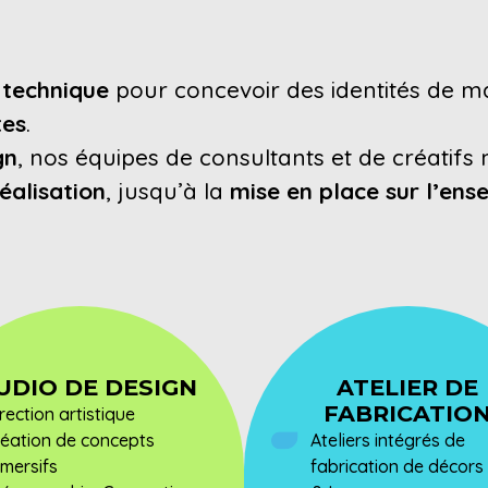
 technique
pour concevoir des identités de 
tes
.
gn
, nos équipes de consultants et de créatifs 
réalisation
, jusqu’à la
mise en place sur l’ens
UDIO DE DESIGN
ATELIER DE
FABRICATIO
rection artistique
réation de concepts
Ateliers intégrés de
mersifs
fabrication de décors