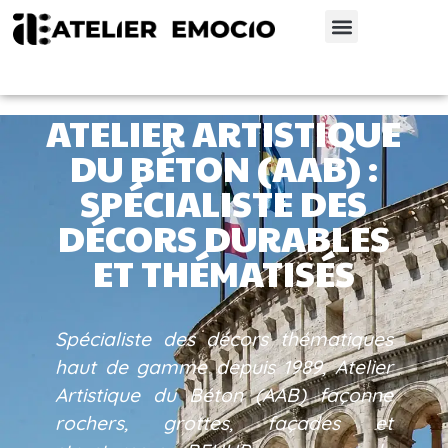
ATELIER ARTISTIQUE
DU BÉTON (AAB) :
SPÉCIALISTE DES
DÉCORS DURABLES
ET THÉMATISÉS
Spécialiste des décors thématiques
haut de gamme depuis 1989, Atelier
Artistique du Béton (AAB) façonne
rochers, grottes, façades et