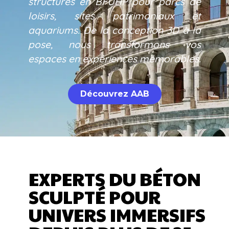
structures en BFUHP pour parcs de
loisirs, sites patrimoniaux et
aquariums. De la conception 3D à la
pose, nous transformons vos
espaces en expériences mémorables.
Découvrez AAB
EXPERTS DU BÉTON
SCULPTÉ POUR
UNIVERS IMMERSIFS