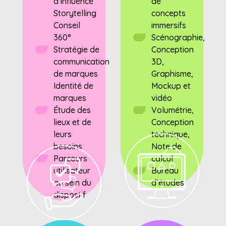
d’influence
de
Storytelling
concepts
Conseil
immersifs
360°
Scénographie,
Stratégie de
Conception
communication
3D,
de marques
Graphisme,
Identité de
Mockup et
marques
vidéo
Étude des
Volumétrie,
lieux et de
Conception
leurs
technique,
besoins
Note de
Parcours
calcul
utilisateur
Bureau
au sein du
d’études
dispostif