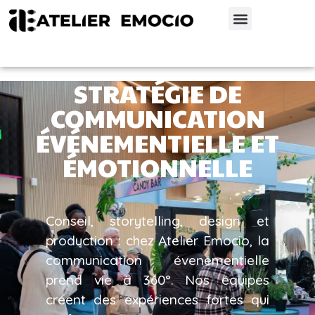
STRATÉGIE DE
COMMUNICATION
ÉVÉNEMENTIELLE ET
ÉMOTIONNELLE
Conseil, storytelling, design et
production : chez Atelier Emocio, la
communication évenementielle
prend vie à 360°. Nos équipes
créent des expériences fortes qui