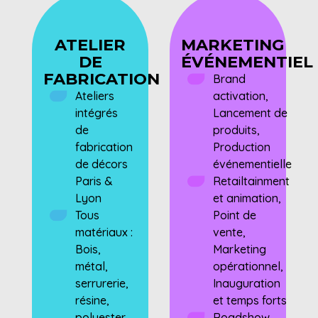
ATELIER
MARKETING
DE
ÉVÉNEMENTIEL
FABRICATION
Brand
Ateliers
activation,
intégrés
Lancement de
de
produits,
fabrication
Production
de décors
événementielle
Paris &
Retailtainment
Lyon
et animation,
Tous
Point de
matériaux :
vente,
Bois,
Marketing
métal,
opérationnel,
serrurerie,
Inauguration
résine,
et temps forts
polyester,
Roadshow,