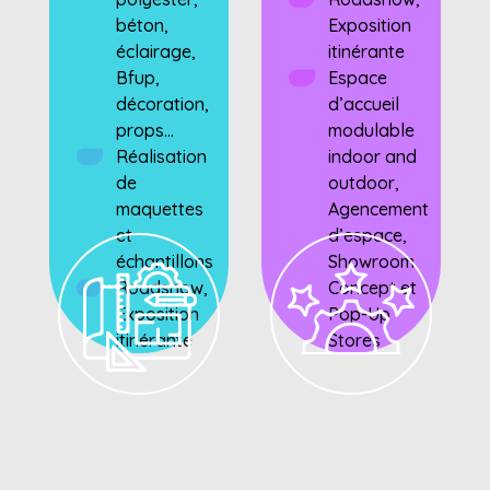
béton,
Exposition
éclairage,
itinérante
Bfup,
Espace
décoration,
d’accueil
props...
modulable
Réalisation
indoor and
de
outdoor,
maquettes
Agencement
et
d’espace,
échantillons
Showroom
Roadshow,
Concept et
Exposition
Pop-Up
itinérante
Stores