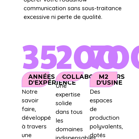
communication sans sous-traitance
excessive ni perte de qualité.
35
200
70
ANNÉES
COLLABORATEURS
M2
D'EXPÉRIENCE
D'USINE
Une
Notre
Des
expertise
savoir
espaces
solide
faire,
de
dans tous
développé
production
les
à travers
polyvalents,
domaines
une
dotés
indispensables