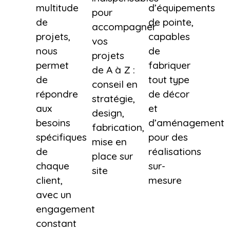
multitude
d’équipements
pour
de
de pointe,
accompagner
projets,
capables
vos
nous
de
projets
permet
fabriquer
de A à Z :
de
tout type
conseil en
répondre
de décor
stratégie,
aux
et
design,
besoins
d’aménagement
fabrication,
spécifiques
pour des
mise en
de
réalisations
place sur
chaque
sur-
site
client,
mesure
avec un
engagement
constant