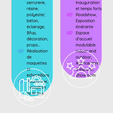
serrurerie,
Inauguration
résine,
et temps forts
polyester,
Roadshow,
béton,
Exposition
éclairage,
itinérante
Bfup,
Espace
décoration,
d’accueil
props...
modulable
Réalisation
indoor and
de
outdoor,
maquettes
Agencement
et
d’espace,
échantillons
Showroom
Roadshow,
Exposition
itinérante