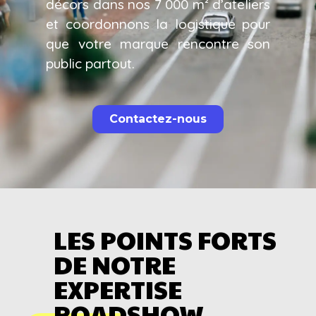
décors dans nos 7 000 m² d’ateliers
et coordonnons la logistique pour
que votre marque rencontre son
public partout.
Contactez-nous
LES POINTS FORTS
DE NOTRE
EXPERTISE
ROADSHOW