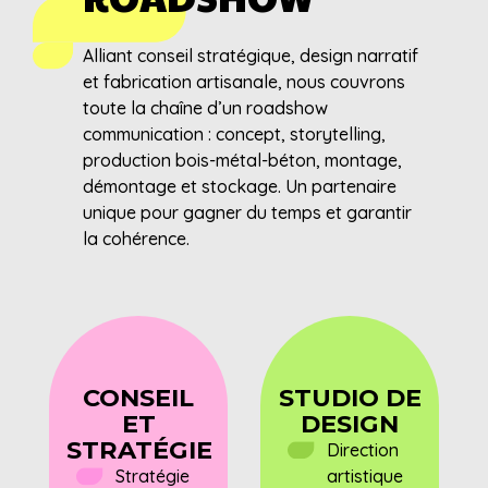
Alliant conseil stratégique, design narratif
et fabrication artisanale, nous couvrons
toute la chaîne d’un roadshow
communication : concept, storytelling,
production bois-métal-béton, montage,
démontage et stockage. Un partenaire
unique pour gagner du temps et garantir
la cohérence.
CONSEIL
STUDIO DE
ET
DESIGN
STRATÉGIE
Direction
Stratégie
artistique