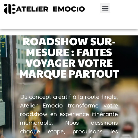
ROADSHOW SUR-
MESURE : FAITES
VOYAGER VOTRE
MARQUE PARTOUT
Du concept créatif à la route finale,
Atelier Emocio transforme votre
roadshow en expérience itinérante
mémorable. Nous dessinons
chaque étape, produisons les