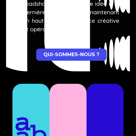
roadshow, de la première idée à la
dernière étape, tout en maintenant
un haut niveau d’exigence créative
et opérationnelle.
QUI-SOMMES-NOUS ?