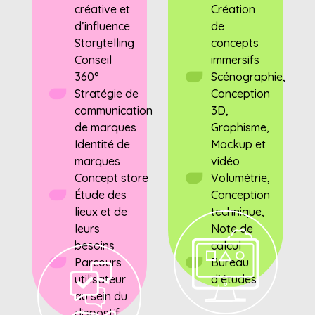
créative et
Création
d’influence
de
Storytelling
concepts
Conseil
immersifs
360°
Scénographie,
Stratégie de
Conception
communication
3D,
de marques
Graphisme,
Identité de
Mockup et
marques
vidéo
Concept store
Volumétrie,
Étude des
Conception
lieux et de
technique,
leurs
Note de
besoins
calcul
Parcours
Bureau
utilisateur
d’études
au sein du
dispostif